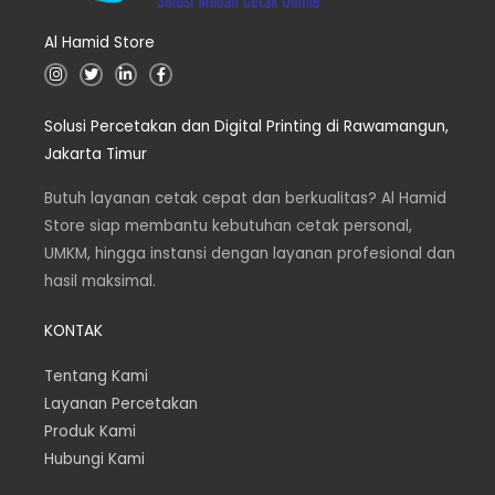
Al Hamid Store
I
T
L
F
n
w
i
a
s
i
n
c
t
t
k
e
Solusi Percetakan dan Digital Printing di Rawamangun,
a
t
e
b
g
e
d
o
Jakarta Timur
r
r
i
o
a
n
k
m
Butuh layanan cetak cepat dan berkualitas? Al Hamid
Store siap membantu kebutuhan cetak personal,
UMKM, hingga instansi dengan layanan profesional dan
hasil maksimal.
KONTAK
Tentang Kami
Layanan Percetakan
Produk Kami
Hubungi Kami