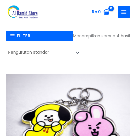
Lewati
ke
Rp
0
konten
FILTER
Menampilkan semua 4 hasil