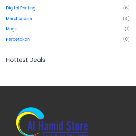
Digital Printing
(6)
Merchandise
(4)
Mugs
(1)
Percetakan
(8)
Hottest Deals